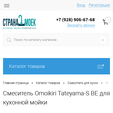
Вход
Регистрация
+7 (928) 906-67-68
0
Заказать звонок
Каталог товаров
•
•
•
Главная страница
Каталог товаров
Смесители для кухни
Япон
Смеситель Omoikiri Tateyama-S BE для
кухонной мойки