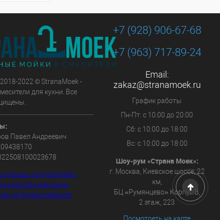
+7 (928) 906-67-68
+7 (963) 717-89-24
Email:
 2018-2022 © StranaMoek -
zakaz@stranamoek.ru
месители для кухни. Все
График работы
щищены.
Пн-Пт: с 10:00 до 20:00
ы:
Сб: с 10:00 до 18:00
ов Павел Андреевич
Вс: с 10:00 до 18:00
209438170
322508100023678
Шоу-рум «Страна Моек»:
г. Москва, Киевское шоссе, 22
км,
БЦ «Румянцево» Корпус В,
2 этаж, 223
Посмотреть на карте