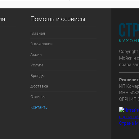
ия
Помощь и сервисы
Главная
О компании
Copyright
Акции
Мойки и с
права за
Услуги
Бренды
Реквизит
ИП Комар
Доставка
ИНН 503
Отзывы
ОГРНИП 
Контакты