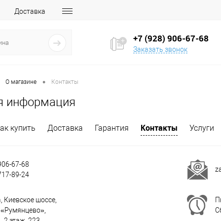
Доставка
+7 (928) 906-67-68
Заказать звонок
•
О магазине
Контакты
я информация
Контакты
ак купить
Доставка
Гарантия
Услуги
906-67-68
z
717-89-24
а, Киевское шоссе,
П
 «Румянцево»,
Сб
В , 2 этаж, 223