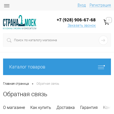
Вход
Регистрация
+7 (928) 906-67-68
0
Заказать звонок
Каталог товаров
•
Главная страница
Обратная связь
Обратная связь
О магазине
Как купить
Доставка
Гарантия
Конт