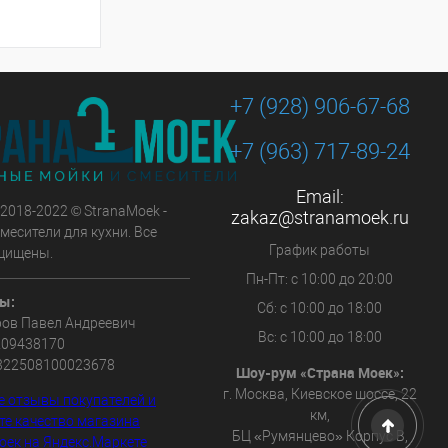
+7 (928) 906-67-68
+7 (963) 717-89-24
Email:
 2018-2022 © StranaMoek -
zakaz@stranamoek.ru
месители для кухни. Все
График работы
щищены.
Пн-Пт: с 10:00 до 20:00
ы:
Сб: с 10:00 до 18:00
ов Павел Андреевич
Вс: с 10:00 до 18:00
209438170
322508100023678
Шоу-рум «Страна Моек»:
г. Москва, Киевское шоссе, 22
км,
БЦ «Румянцево» Корпус В,