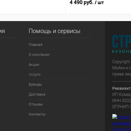
4 490 руб.
/ шт
ия
Помощь и сервисы
Главная
О компании
Copyright
Акции
Мойки и с
права за
Услуги
Бренды
Реквизит
ИП Комар
Доставка
ИНН 503
Отзывы
ОГРНИП 
Контакты