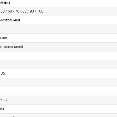
очный
 50 / 60 / 70 / 80 / 90 / 100
моугольная
рыло
 столешницей
 36
глый
си