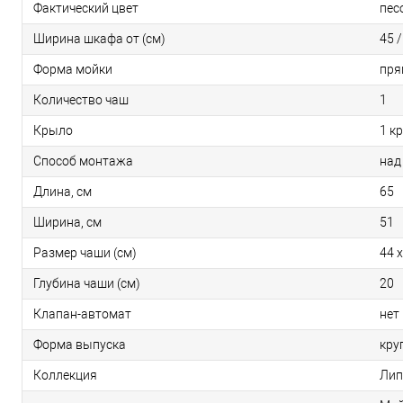
Фактический цвет
пес
Ширина шкафа от (см)
45 /
Форма мойки
пря
Количество чаш
1
Крыло
1 к
Способ монтажа
над
Длина, см
65
Ширина, см
51
Размер чаши (см)
44 х
Глубина чаши (см)
20
Клапан-автомат
нет
Форма выпуска
кру
Коллекция
Лип