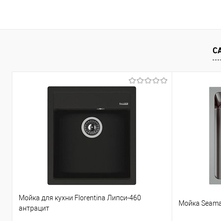
В корзину
В корзину
В избранное
К сравнению
В избранное
К с
С
Мойка для кухни Florentina Липси-460
Мойка Seama
антрацит