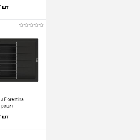
/ шт
В корзину
К сравнению
и Florentina
трацит
/ шт