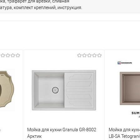
ка, трафарет для врезки, сливная
атура, комплект креплений, инструкция.
a
Мойка для кухни Granula GR-8002
Мойка для кухни
Арктик
LB-SA Tetogran