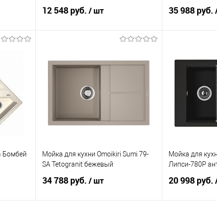
12 548 руб.
35 988 руб.
/ шт
В корзину
равнению
В избранное
К сравнению
В избранное
a Бомбей
Мойка для кухни Omoikiri Sumi 79-
Мойка для кухн
SA Tetogranit бежевый
Липси-780Р ан
34 788 руб.
20 998 руб.
/ шт