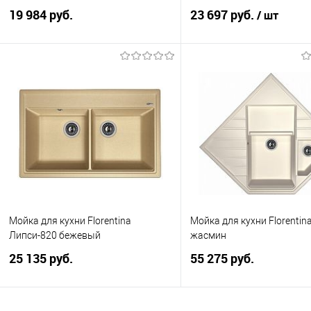
19 984 руб.
23 697 руб.
/ шт
В корзину
В корзину
В избранное
К сравнению
В избранное
К с
Мойка для кухни Florentina
Мойка для кухни Florentin
Липси-820 бежевый
жасмин
25 135 руб.
55 275 руб.