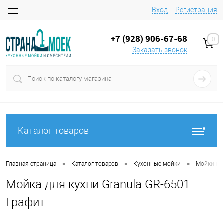
Вход
Регистрация
+7 (928) 906-67-68
0
Заказать звонок
Каталог товаров
•
•
•
Главная страница
Каталог товаров
Кухонные мойки
Мойки на
Мойка для кухни Granula GR-6501
Графит