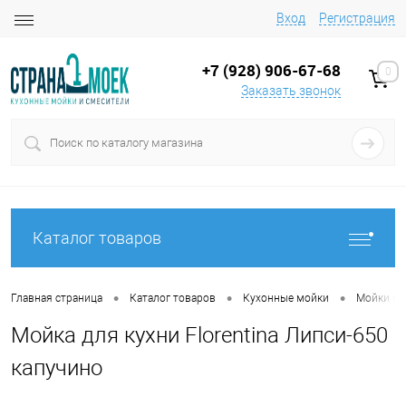
Вход
Регистрация
+7 (928) 906-67-68
0
Заказать звонок
Каталог товаров
•
•
•
Главная страница
Каталог товаров
Кухонные мойки
Мойки на
Мойка для кухни Florentina Липси-650
капучино