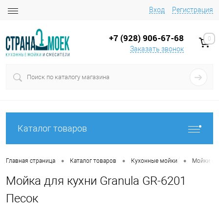
Вход
Регистрация
+7 (928) 906-67-68
0
Заказать звонок
Каталог товаров
•
•
•
Главная страница
Каталог товаров
Кухонные мойки
Мойки на
Мойка для кухни Granula GR-6201
Песок