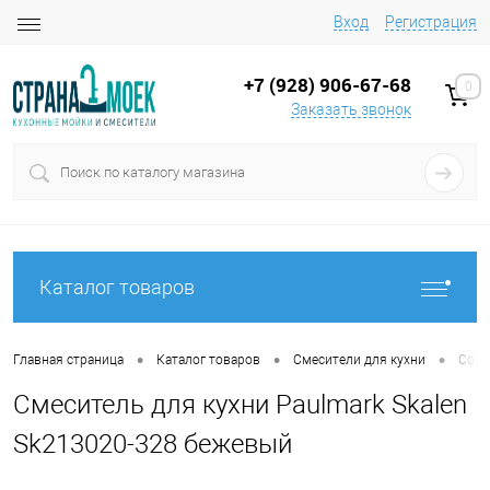
Вход
Регистрация
+7 (928) 906-67-68
0
Заказать звонок
Каталог товаров
•
•
•
Главная страница
Каталог товаров
Смесители для кухни
Совр
Смеситель для кухни Paulmark Skalen
Sk213020-328 бежевый