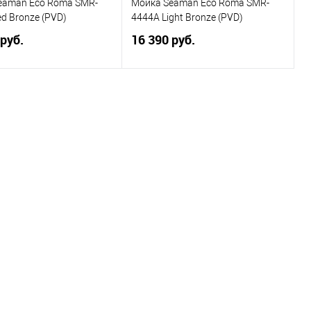
eaman Eco Roma SMR-
Мойка Seaman Eco Roma SMR-
d Bronze (PVD)
4444A Light Bronze (PVD)
 руб.
16 390 руб.
В корзину
В корзину
ранное
К сравнению
В избранное
К сравнению