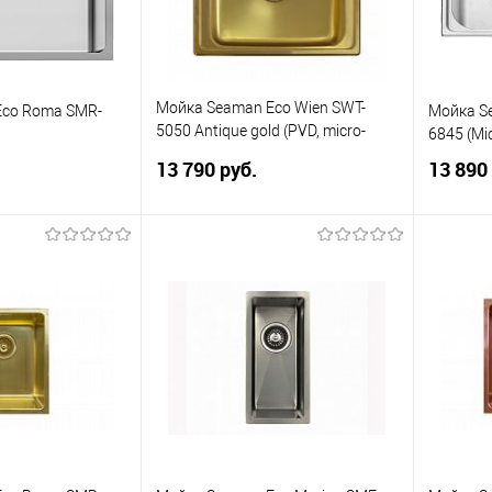
Мойка Seaman Eco Wien SWT-
Eco Roma SMR-
Мойка S
5050 Antique gold (PVD, micro-
6845 (Mic
satin *10)
13 790 руб.
13 890
корзину
В корзину
К сравнению
В избранное
К сравнению
В изб