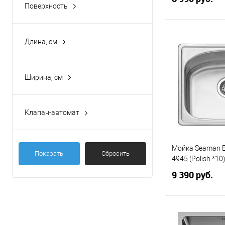
Поверхность
вровень со столешницей
(43)
глянцевая
(31)
матовая
(106)
В 
Длина, см
В избранное
Ширина, см
Клапан-автомат
да
(52)
нет
(85)
Мойка Seaman E
Показать
Сбросить
4945 (Polish *10
9 390 руб.
В 