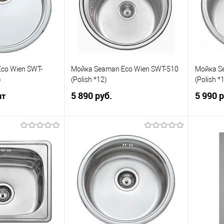
co Wien SWT-
Мойка Seaman Eco Wien SWT-510
Мойка S
)
(Polish *12)
(Polish *
5 890 руб.
5 990 р
шт
В корзину
корзину
В избранное
К сравнению
В изб
К сравнению