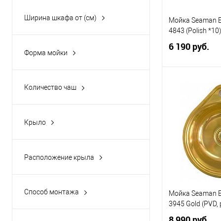
бронзовый
(2)
Ширина шкафа от (см)
Мойка Seaman E
золотой
(7)
30
(1)
4843 (Polish *10
медный
(7)
40
(6)
6 190 руб.
Форма мойки
сталь
(99)
45
(71)
квадратная
(26)
Показать ещё 1
50
(98)
прямоугольная
(98)
В 
Количество чаш
60
(122)
круглая
(7)
1
(137)
В избранное
Показать ещё 4
овальная
(6)
Крыло
1 крыло
(65)
без крыла
(72)
Расположение крыла
слева
(45)
справа
(44)
Способ монтажа
Мойка Seaman E
над столешницей
(111)
3945 Gold (PVD, p
8 990 руб.
под столешницей
(31)