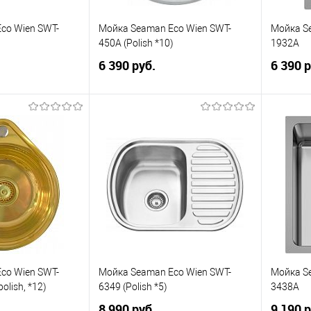
co Wien SWT-
Мойка Seaman Eco Wien SWT-
Мойка S
)
450A (Polish *10)
1932A
6 390 руб.
6 390 р
корзину
В корзину
К сравнению
В избранное
К сравнению
В изб
co Wien SWT-
Мойка Seaman Eco Wien SWT-
Мойка S
olish, *12)
6349 (Polish *5)
3438A
8 990 руб.
9 190 р