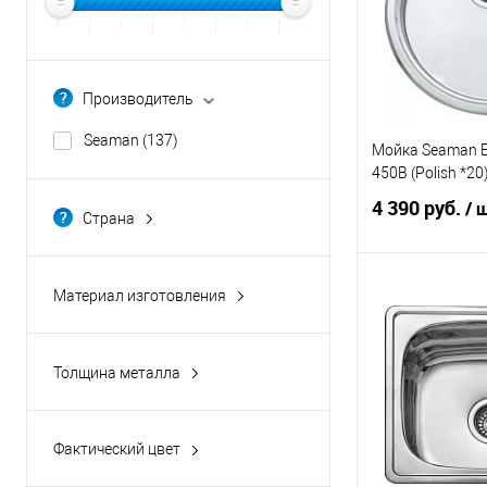
Производитель
Seaman
(137)
Мойка Seaman E
450B (Polish *20
4 390 руб.
/ 
Страна
Россия
(137)
В 
Материал изготовления
нержавеющая сталь
(120)
В избранное
стекло
(17)
Толщина металла
0.8
(16)
1
(39)
Фактический цвет
1.2
(82)
белый
(8)