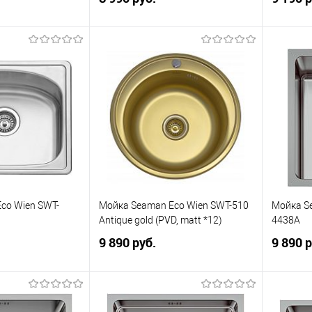
корзину
В корзину
К сравнению
В избранное
К сравнению
В изб
co Wien SWT-
Мойка Seaman Eco Wien SWT-510
Мойка S
)
Antique gold (PVD, matt *12)
4438A
9 890 руб.
9 890 р
корзину
В корзину