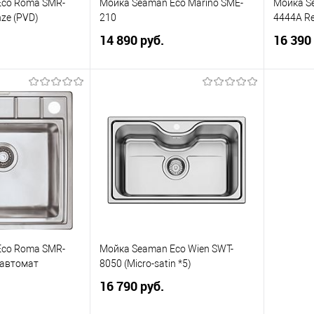
Eco Roma SMR-
Мойка Seaman Eco Marino SME-
Мойка S
nze (PVD)
210
4444A Re
14 890 руб.
16 390
корзину
В корзину
К сравнению
В избранное
К сравнению
В изб
Eco Roma SMR-
Мойка Seaman Eco Wien SWT-
-автомат
8050 (Micro-satin *5)
16 790 руб.