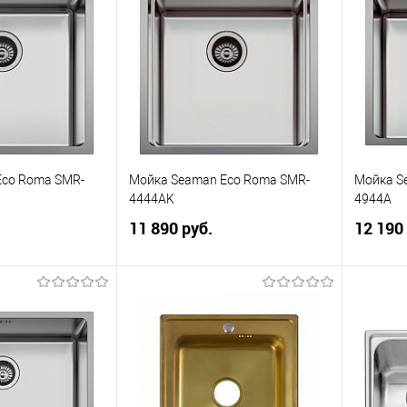
К сравнению
В избранное
К сравнению
В изб
Eco Roma SMR-
Мойка Seaman Eco Roma SMR-
Мойка S
4444AK
4944A
11 890 руб.
12 190
корзину
В корзину
К сравнению
В избранное
К сравнению
В изб