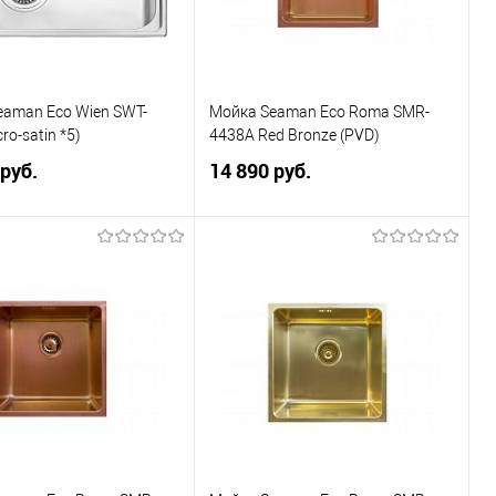
eaman Eco Wien SWT-
Мойка Seaman Eco Roma SMR-
ro-satin *5)
4438A Red Bronze (PVD)
 руб.
14 890 руб.
В корзину
В корзину
ранное
К сравнению
В избранное
К сравнению