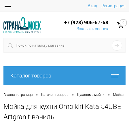
Вход
Регистрация
+7 (928) 906-67-68
0
Заказать звонок
Каталог товаров
•
•
•
Главная страница
Каталог товаров
Кухонные мойки
Мойки на
Мойка для кухни Omoikiri Kata 54UBE
Artgranit ваниль