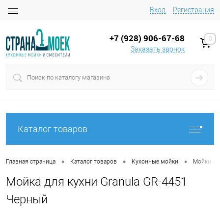
Вход
Регистрация
+7 (928) 906-67-68
0
Заказать звонок
Каталог товаров
•
•
•
Главная страница
Каталог товаров
Кухонные мойки
Мойки на
Мойка для кухни Granula GR-4451
Черный