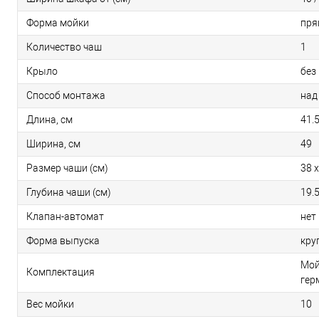
Форма мойки
пря
Количество чаш
1
Крыло
без
Способ монтажа
над
Длина, см
41.
Ширина, см
49
Размер чаши (см)
38 х
Глубина чаши (см)
19.
Клапан-автомат
нет
Форма выпуска
кру
Мой
Комплектация
гер
Вес мойки
10