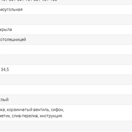
моугольная
 крыла
 столешницей
5
 34,5
5
глый
ка, корзинчатый вентиль, сифон,
метик, слив-перелив, инструкция.