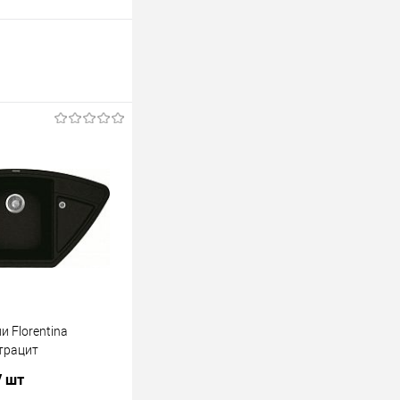
и Florentina
трацит
/ шт