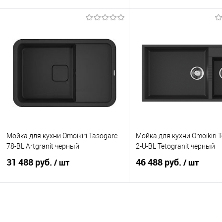
В корзину
В корзину
В избранное
К сравнению
В избранное
К с
Мойка для кухни Omoikiri Tasogare
Мойка для кухни Omoikiri T
78-BL Artgranit черный
2-U-BL Tetogranit черный
31 488 руб.
46 488 руб.
/ шт
/ шт
В корзину
В корзину
В избранное
К сравнению
В избранное
К с