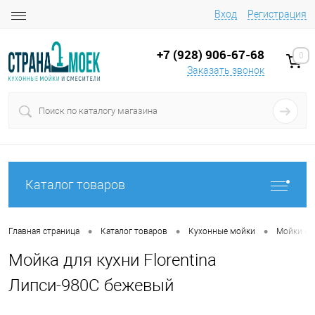
Вход
Регистрация
+7 (928) 906-67-68
0
Заказать звонок
Каталог товаров
•
•
•
Главная страница
Каталог товаров
Кухонные мойки
Мойки на
Мойка для кухни Florentina
Липси-980С бежевый