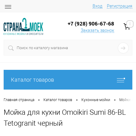
Вход
Регистрация
+7 (928) 906-67-68
0
Заказать звонок
Каталог товаров
•
•
•
Главная страница
Каталог товаров
Кухонные мойки
Мойки на
Мойка для кухни Omoikiri Sumi 86-BL
Tetogranit черный