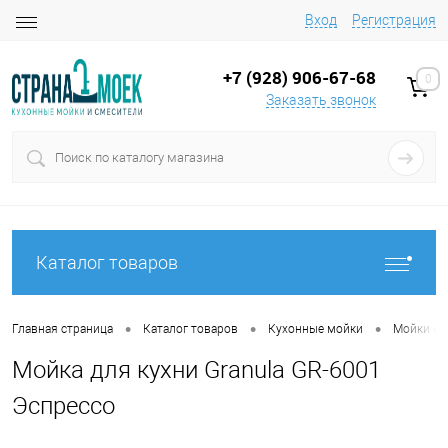
Вход
Регистрация
+7 (928) 906-67-68
0
Заказать звонок
Каталог товаров
•
•
•
Главная страница
Каталог товаров
Кухонные мойки
Мойки на
Мойка для кухни Granula GR-6001
Эспрессо