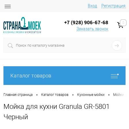
Вход
Регистрация
+7 (928) 906-67-68
0
Заказать звонок
Каталог товаров
•
•
•
Главная страница
Каталог товаров
Кухонные мойки
Мойки на
Мойка для кухни Granula GR-5801
Черный