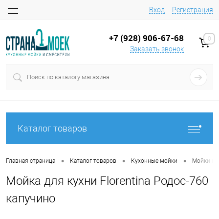
Вход
Регистрация
+7 (928) 906-67-68
0
Заказать звонок
Каталог товаров
•
•
•
Главная страница
Каталог товаров
Кухонные мойки
Мойки на
Мойка для кухни Florentina Родос-760
капучино