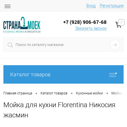
Вход
Регистрация
+7 (928) 906-67-68
0
Заказать звонок
Каталог товаров
•
•
•
Главная страница
Каталог товаров
Кухонные мойки
Мойки на
Мойка для кухни Florentina Никосия
жасмин